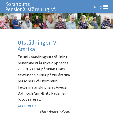
Korsholms
Meny
Pensionärsförening r.f.
Utställningen Vi
Årsrika
En unik vandringsutställning
benämnd Vi Årsrika öppnades
28.5.2024 Här på sidan finns
texter och bilder på tio årsrika
personer i vår kommun.
Texterna är skrivna av Viveca
Dahl och Ann-Britt Pada har
fotograferat.
Läs mera »
Mary Andren Pada