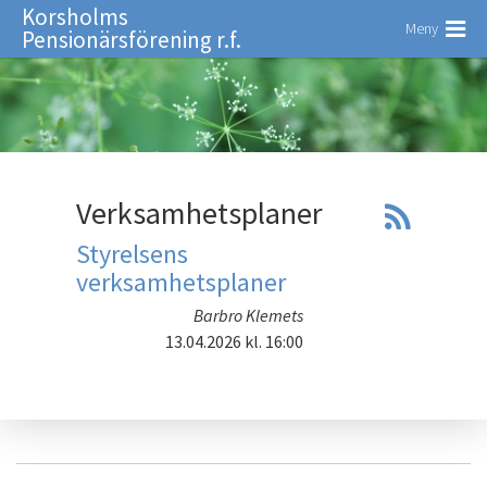
Korsholms
Meny
Pensionärsförening r.f.
Verksamhetsplaner
Styrelsens
verksamhetsplaner
Barbro Klemets
13.04.2026
kl. 16:00